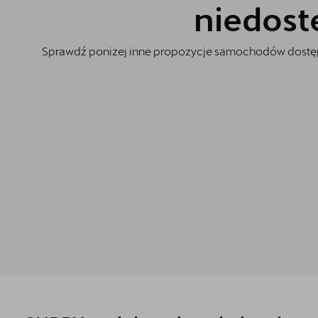
Oryginalne części zamienne
niedost
Akcesoria CUPRA
Sprawdź poniżej inne propozycje samochodów dostęp
Jazda próbna CUPRĄ
Dopłaty NaszEauto
O nas
Kontakt