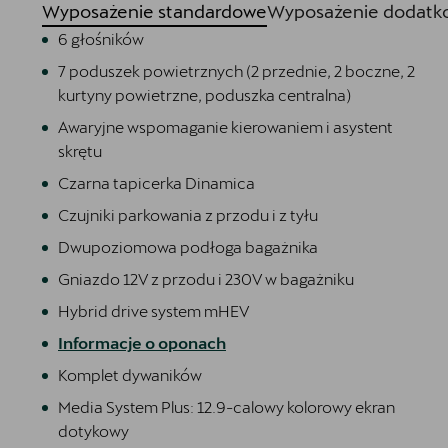
Wyposażenie standardowe
Wyposażenie dodatko
6 głośników
7 poduszek powietrznych (2 przednie, 2 boczne, 2
kurtyny powietrzne, poduszka centralna)
Awaryjne wspomaganie kierowaniem i asystent
skrętu
Czarna tapicerka Dinamica
Czujniki parkowania z przodu i z tyłu
Dwupoziomowa podłoga bagażnika
Gniazdo 12V z przodu i 230V w bagażniku
Hybrid drive system mHEV
Informacje o oponach
Komplet dywaników
Media System Plus: 12.9-calowy kolorowy ekran
dotykowy