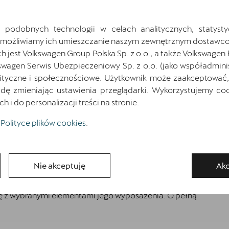
Najniższa cena sprzed 30 dni przed wprowadzeniem obniżki: 164 500
zł
brutto
 podobnych technologii w celach analitycznych, statysty
Pokaż szczegóły
Zapytaj o szczegóły
Umożliwiamy ich umieszczanie naszym zewnętrznym dostawco
jest Volkswagen Group Polska Sp. z o.o., a także Volkswagen
swagen Serwis Ubezpieczeniowy Sp. z o.o. (jako współadmini
ityczne i społecznościowe. Użytkownik może zaakceptować, 
Wróć do listy
ę zmieniając ustawienia przeglądarki. Wykorzystujemy cook
i do personalizacji treści na stronie.
Polityce plików cookies
.
osażenia
Nie akceptuję
Akc
ię z wybranymi elementami jego wyposażenia. O pełną