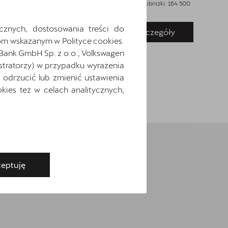
Najniższa cena sprzed 30 dni przed wprowadzeniem obniżki: 164 500
Najniż
zł
brutto
zł
brut
cznych, dostosowania treści do
Pokaż szczegóły
Zapytaj o szczegóły
m wskazanym w Polityce cookies.
 Bank GmbH Sp. z o.o., Volkswagen
stratorzy) w przypadku wyrażenia
odrzucić lub zmienić ustawienia
ies też w celach analitycznych,
eptuję