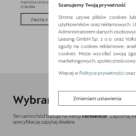
Najniższa cena sprzed 30 dni przed wprowadzeniem obniżki: 169 286
Szanujemy Twoją prywatność
zł
brutto
Strona używa plików cookies lub
Pokaż szczegóły
Zapytaj o szczegóły
użytkowników oraz reklamowych. 
Administratorem danych osobowych 
Leasing GmbH Sp. z o.o. oraz Volk
zgody na cookies reklamowe, anal
cookies. Może wycofać swoją zgod
marketingowych, społecznościowych 
Więcej w
Polityce prywatności
oraz
Wybrane elementy wyp
Zmieniam ustawienia
Ten samochód bazuje na wersji
Formentor
. Zapoznaj s
specyfikację zapytaj dealera.