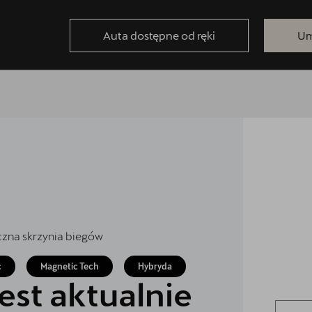
Auta dostępne od ręki
Um
czna skrzynia biegów
c
Magnetic Tech
Hybryda
est aktualnie