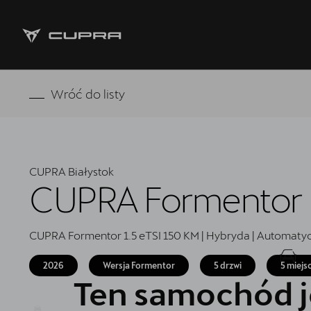
Strona główna
Wróć do listy
Oferta i aktualności
Modele CUPRA
CUPRA Białystok
Samochody dostępne od ręki
CUPRA Formentor
5 lat gwarancji
CUPRA Formentor 1.5 eTSI 150 KM | Hybryda | Automaty
Finansowanie
2026
Wersja Formentor
5 drzwi
5 miejs
Serwis
Ten samochód j