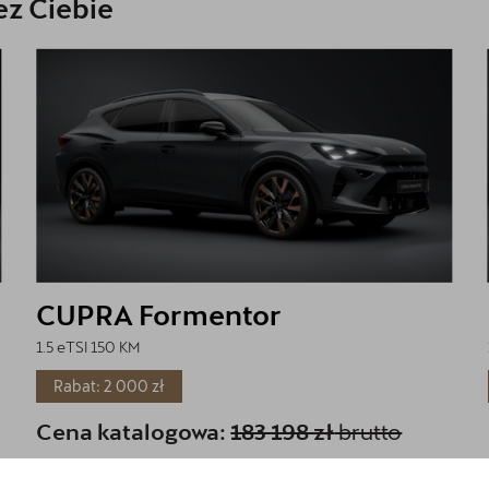
z Ciebie
CUPRA Formentor
1.5 eTSI 150 KM
Rabat: 2 000 zł
Cena katalogowa:
183 198 zł
brutto
Cena: 162 500 zł
brutto