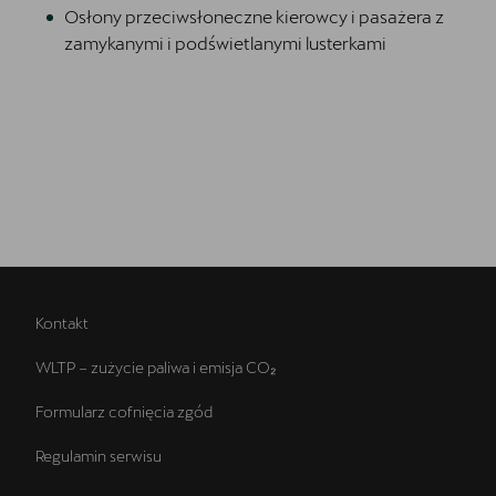
Osłony przeciwsłoneczne kierowcy i pasażera z
zamykanymi i podświetlanymi lusterkami
Kontakt
WLTP – zużycie paliwa i emisja CO₂
Formularz cofnięcia zgód
Regulamin serwisu