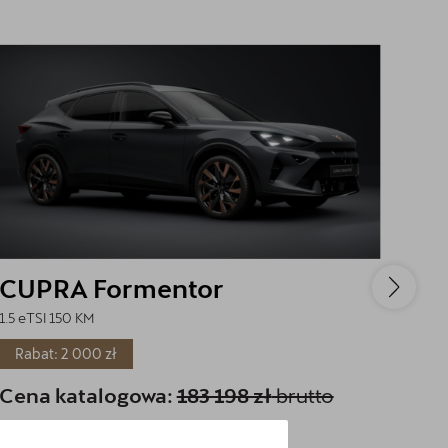
CUPRA Formentor
CU
1.5 eTSI 150 KM
1.5 e
Rabat: 2 000 zł
Ra
Cena katalogowa:
183 198 zł
brutto
Cen
Cena: 162 500 zł
brutto
Ce