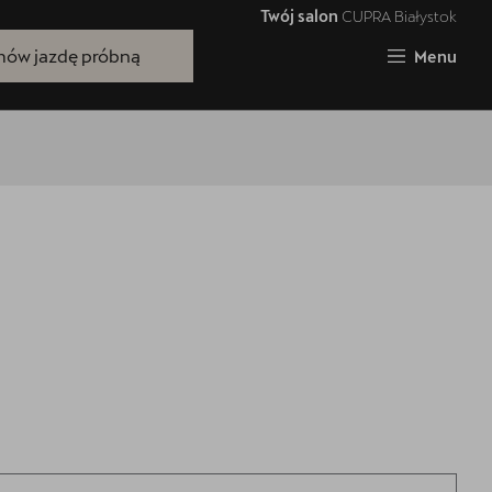
Twój salon
CUPRA Białystok
Zamknij
ów jazdę próbną
Menu
Bezpłatna jazda próbna
Przetestuj model z wybranym silnikiem
i skrzynią biegów