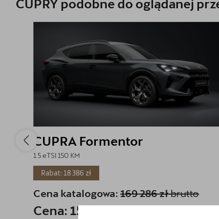
CUPRY podobne do oglądanej prze
CUPRA Formentor
1.5 eTSI 150 KM
Rabat: 18 386 zł
Cena katalogowa:
169 286 zł
brutto
Cena: 150 900 zł
brutto