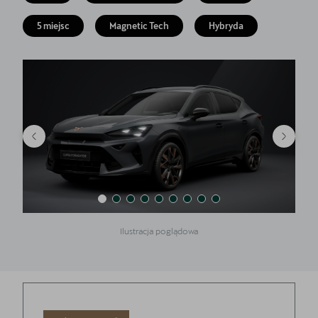
Akcesoria CUPRA
5 miejsc
Magnetic Tech
Hybryda
Jazda próbna CUPRĄ
Dopłaty NaszEauto
O nas
Kontakt
Ilustracja poglądowa