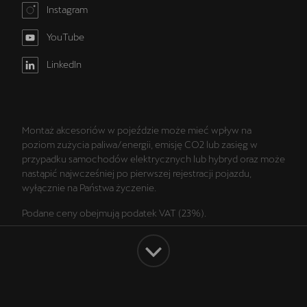
Instagram
YouTube
LinkedIn
Montaż akcesoriów w pojeździe może mieć wpływ na
poziom zużycia paliwa/energii, emisję CO2 lub zasięg w
przypadku samochodów elektrycznych lub hybryd oraz może
nastąpić najwcześniej po pierwszej rejestracji pojazdu,
wyłącznie na Państwa życzenie.
Podane ceny obejmują podatek VAT (23%).
Wszelkie prezentowane informacje, w szczególności zdjęcia,
wykresy, specyfikacje, opisy, rysunki lub parametry techniczne
nie stanowią oferty w rozumieniu Kodeksu cywilnego oraz nie
są wiążące i mogą ulec zmianie bez wcześniejszego
powiadomienia. Prezentowane informacje nie stanowią
Facebook
Instagram
YouTube
LinkedIn