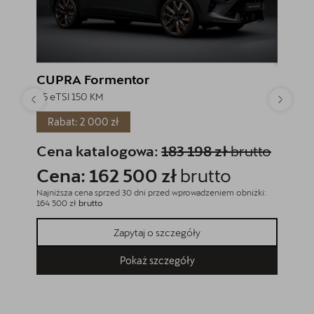
CUPRA Formentor
CUPR
1.5 eTSI 150 KM
1.5 eTSI
Rabat: 2 000 zł
Rabat
Cena katalogowa:
183 198 zł
brutto
Cena
Cena: 162 500 zł
brutto
Cena
Najniższa cena sprzed 30 dni przed wprowadzeniem obniżki:
Najniższa
164 500 zł
brutto
164 500 z
Zapytaj o szczegóły
Pokaż szczegóły