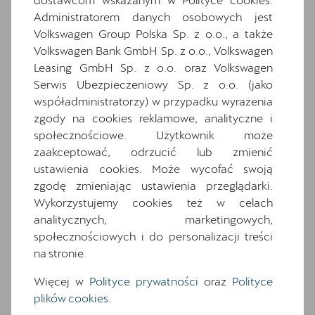
ekran dotykowy
Administratorem danych osobowych jest
Osłony przeciwsłoneczne kierowcy i
Volkswagen Group Polska Sp. z o.o., a także
pasażera z zamykanymi i podświetlanymi
Volkswagen Bank GmbH Sp. z o.o., Volkswagen
lusterkami
Leasing GmbH Sp. z o.o. oraz Volkswagen
Oświetlenie powitalne LED w lusterkach
Serwis Ubezpieczeniowy Sp. z o.o. (jako
bocznych
współadministratorzy) w przypadku wyrażenia
Relingi dachowe w kolorze lśniącej czerni
zgody na cookies reklamowe, analityczne i
społecznościowe. Użytkownik może
Schowek z funkcją bezprzewodowego
ładowania telefonu
zaakceptować, odrzucić lub zmienić
ustawienia cookies. Może wycofać swoją
Speed limiter
zgodę zmieniając ustawienia przeglądarki.
System Front Cross traffic assist
Wykorzystujemy cookies też w celach
System rozpoznawania zmęczenia
analitycznych, marketingowych,
Wnętrze CUPRA z elementami
społecznościowych i do personalizacji treści
dekoracyjnymi deski rozdzielczej w kolorze
na stronie.
ciemnego aluminium i miedzi
Więcej w
Polityce prywatności
oraz
Polityce
Zaczepy Isofix/i-Size i Top Tether na zewn.
plików cookies
.
miejscach tylnej kanapy oraz zaczep