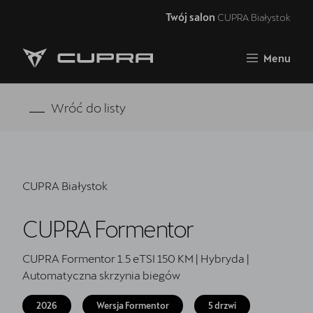
Twój salon
CUPRA Białystok
Zamknij
Menu
Strona główna
Oferta i aktualności
Wróć do listy
Modele CUPRA
Samochody dostępne od ręki
CUPRA Białystok
5 lat gwarancji
CUPRA Formentor
Finansowanie
Serwis
CUPRA Formentor 1.5 eTSI 150 KM | Hybryda |
Automatyczna skrzynia biegów
Oryginalne części zamienne
2026
Wersja Formentor
5 drzwi