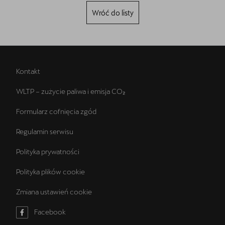
Wróć do listy
Kontakt
WLTP – zużycie paliwa i emisja CO₂
Formularz cofnięcia zgód
Regulamin serwisu
Polityka prywatności
Polityka plików cookie
Zmiana ustawień cookie
Facebook