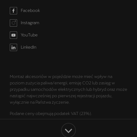
Facebook
Instagram
YouTube
LinkedIn
Montaż akcesoriów w pojeździe może mieć wpływ na
poziom zużycia paliwa/energii, emisję CO2 lub zasięg w
przypadku samochodów elektrycznych lub hybryd oraz może
nastąpić najwcześniej po pierwszej rejestracji pojazdu,
wyłącznie na Państwa życzenie.
Podane ceny obejmują podatek VAT (23%).
Wszelkie prezentowane informacje, w szczególności zdjęcia,
wykresy, specyfikacje, opisy, rysunki lub parametry techniczne