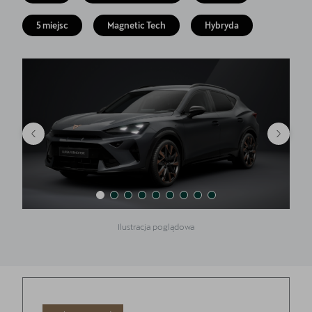
Akcesoria CUPRA
5 miejsc
Magnetic Tech
Hybryda
Jazda próbna CUPRĄ
Dopłaty NaszEauto
O nas
Kontakt
Ilustracja poglądowa