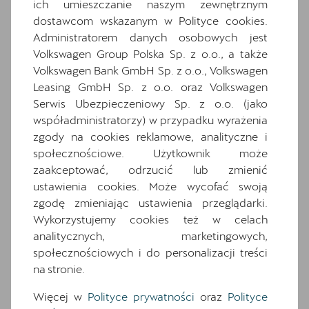
ich umieszczanie naszym zewnętrznym
Komplet dywaników
dostawcom wskazanym w Polityce cookies.
Media System Plus: 12.9-calowy kolorowy
Administratorem danych osobowych jest
ekran dotykowy
Volkswagen Group Polska Sp. z o.o., a także
Osłony przeciwsłoneczne kierowcy i
Volkswagen Bank GmbH Sp. z o.o., Volkswagen
pasażera z zamykanymi i podświetlanymi
Leasing GmbH Sp. z o.o. oraz Volkswagen
lusterkami
Serwis Ubezpieczeniowy Sp. z o.o. (jako
Oświetlenie powitalne LED w lusterkach
współadministratorzy) w przypadku wyrażenia
bocznych
zgody na cookies reklamowe, analityczne i
społecznościowe. Użytkownik może
Relingi dachowe w kolorze lśniącej czerni
zaakceptować, odrzucić lub zmienić
Schowek z funkcją bezprzewodowego
ustawienia cookies. Może wycofać swoją
ładowania telefonu
zgodę zmieniając ustawienia przeglądarki.
Speed limiter
Wykorzystujemy cookies też w celach
System Front Cross traffic assist
analitycznych, marketingowych,
System rozpoznawania zmęczenia
społecznościowych i do personalizacji treści
na stronie.
Wnętrze CUPRA z elementami
dekoracyjnymi deski rozdzielczej w kolorze
Więcej w
Polityce prywatności
oraz
Polityce
ciemnego aluminium i miedzi