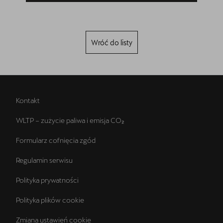
Wróć do listy
Kontakt
WLTP – zużycie paliwa i emisja CO₂
Formularz cofnięcia zgód
Regulamin serwisu
Polityka prywatności
Polityka plików cookie
Zmiana ustawień cookie