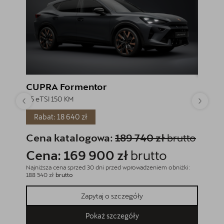
CUPRA Formentor
CUPR
1.5 eTSI 150 KM
1.5 eTSI
Rabat: 18 640 zł
Rabat
Cena katalogowa:
189 740 zł
brutto
Cena
Cena: 169 900 zł
brutto
Cena
Najniższa cena sprzed 30 dni przed wprowadzeniem obniżki:
Najniższa
188 540 zł
brutto
154 900 z
Zapytaj o szczegóły
Pokaż szczegóły