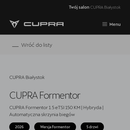
Twój salon
CUPRA Białystok
Zamknij
Menu
Strona główna
Oferta i aktualności
Wróć do listy
Modele CUPRA
Samochody dostępne od ręki
CUPRA Białystok
5 lat gwarancji
CUPRA Formentor
Finansowanie
Serwis
CUPRA Formentor 1.5 eTSI 150 KM | Hybryda |
Automatyczna skrzynia biegów
Oryginalne części zamienne
2026
Wersja Formentor
5 drzwi