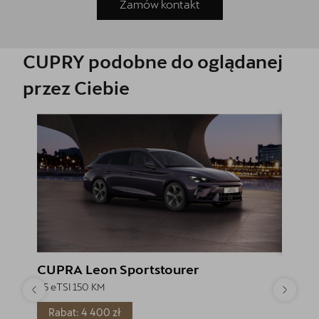
Zamów kontakt
CUPRY podobne do oglądanej
przez Ciebie
CUPRA Leon Sportstourer
CUPRA
1.5 eTSI 150 KM
1.5 eTSI
Rabat: 4 400 zł
Rabat