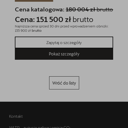
Cena katalogowa:
180 004 zł
brutto
Cena
Cena: 151 500 zł
brutto
Cena
Najniższa cena sprzed 30 dni przed wprowadzeniem obniżki:
Najniższa
155 900 zł
brutto
154 500 z
Zapytaj o szczegóły
Pokaż szczegóły
Wróć do listy
Kontakt
WLTP – zużycie paliwa i emisja CO₂