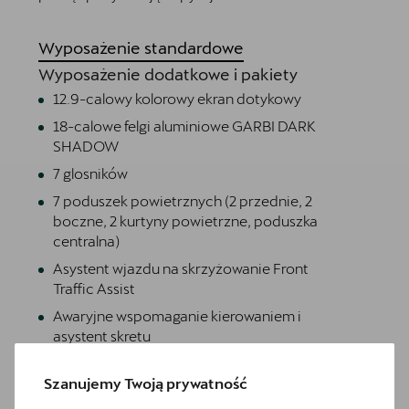
Wyposażenie standardowe
Wyposażenie dodatkowe i pakiety
12.9-calowy kolorowy ekran dotykowy
18-calowe felgi aluminiowe GARBI DARK
SHADOW
7 glosników
7 poduszek powietrznych (2 przednie, 2
boczne, 2 kurtyny powietrzne, poduszka
centralna)
Asystent wjazdu na skrzyżowanie Front
Traffic Assist
Awaryjne wspomaganie kierowaniem i
asystent skretu
Czarna tapicerka Dinamica
Szanujemy Twoją prywatność
Czujniki parkowania z przodu i z tyłu