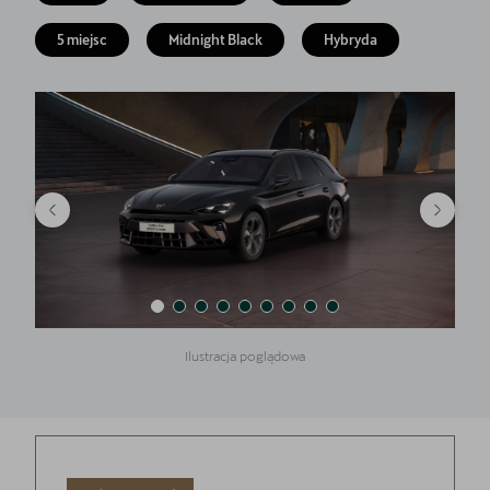
Akcesoria CUPRA
5 miejsc
Midnight Black
Hybryda
Jazda próbna CUPRĄ
Dopłaty NaszEauto
O nas
Kontakt
Ilustracja poglądowa