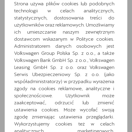
Deska rozdzielcza z górna czescia w kolorze
Strona używa plików cookies lub podobnych
Petrol Blue z przeszyciem w kolorze miedzi
technologii w celach analitycznych,
statystycznych, dostosowania treści do
Dwupoziomowa podloga bagaznika
użytkowników oraz reklamowych. Umożliwiamy
Gniazdo 230V w bagazniku
ich umieszczanie naszym zewnętrznym
Hybrid drive system mHEV
dostawcom wskazanym w Polityce cookies.
Informacje o oponach
Administratorem danych osobowych jest
Volkswagen Group Polska Sp. z o.o., a także
Komplet dywaników
Volkswagen Bank GmbH Sp. z o.o., Volkswagen
Listwa okien i relingi dachowe w kolorze
Leasing GmbH Sp. z o.o. oraz Volkswagen
lśniącej czerni
Serwis Ubezpieczeniowy Sp. z o.o. (jako
Operating permit, alteration
współadministratorzy) w przypadku wyrażenia
Opony 225/40 R18
zgody na cookies reklamowe, analityczne i
Oslona bagaznika przesuwana
społecznościowe. Użytkownik może
zaakceptować, odrzucić lub zmienić
Oslony przeciwsloneczne kierowcy i
ustawienia cookies. Może wycofać swoją
pasazera z zamykanymi i podswietlanymi
zgodę zmieniając ustawienia przeglądarki.
lusterkami
Wykorzystujemy cookies też w celach
Oswietlenie powitalne LED w lusterkach
analitycznych, marketingowych,