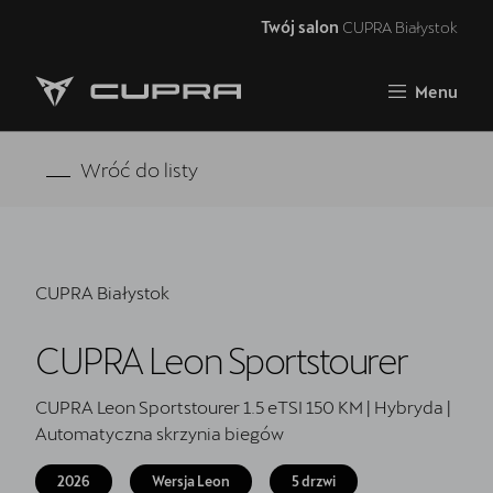
Twój salon
CUPRA Białystok
Zamknij
Menu
Strona główna
Oferta i aktualności
Wróć do listy
Modele CUPRA
Samochody dostępne od ręki
CUPRA Białystok
5 lat gwarancji
CUPRA Leon Sportstourer
Finansowanie
Serwis
CUPRA Leon Sportstourer 1.5 eTSI 150 KM | Hybryda |
Automatyczna skrzynia biegów
Oryginalne części zamienne
2026
Wersja Leon
5 drzwi