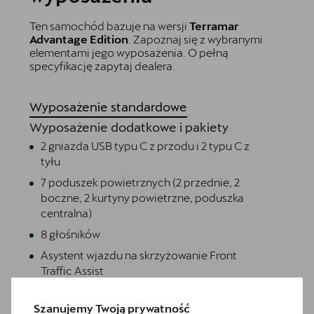
Ten samochód bazuje na wersji
Terramar
Advantage Edition
. Zapoznaj się z wybranymi
elementami jego wyposażenia. O pełną
specyfikację zapytaj dealera.
Wyposażenie standardowe
Wyposażenie dodatkowe i pakiety
2 gniazda USB typu C z przodu i 2 typu C z
tyłu
7 poduszek powietrznych (2 przednie, 2
boczne, 2 kurtyny powietrzne, poduszka
centralna)
8 głośników
Asystent wjazdu na skrzyżowanie Front
Traffic Assist
Awaryjne wspomaganie kierowaniem i
asystent skrętu
Szanujemy Twoją prywatność