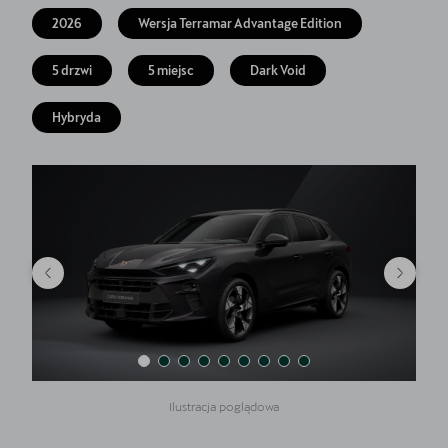
Akcesoria CUPRA
2026
Wersja Terramar Advantage Edition
Jazda próbna CUPRĄ
5 drzwi
5 miejsc
Dark Void
Dopłaty NaszEauto
Hybryda
O nas
Kontakt
Ilustracja poglądowa