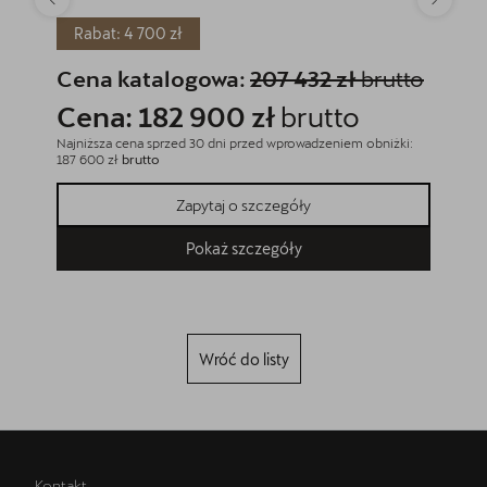
Rabat: 4 700 zł
Rabat
Cena katalogowa:
207 432 zł
brutto
Cena
Cena: 182 900 zł
brutto
Cena
Najniższa cena sprzed 30 dni przed wprowadzeniem obniżki:
Najniższa
187 600 zł
brutto
189 900 
Zapytaj o szczegóły
Pokaż szczegóły
Wróć do listy
Kontakt