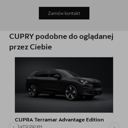
Zamów kontakt
CUPRY podobne do oglądanej
przez Ciebie
CUPRA Terramar Advantage Edition
CUPRA
1.5 eTSI 150 KM
1.5 eTSI