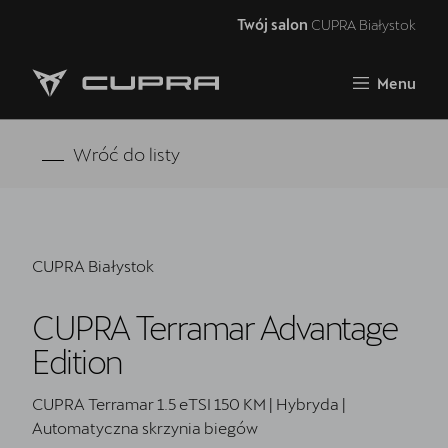
Twój salon
CUPRA Białystok
Zamknij
Menu
Strona główna
Oferta i aktualności
Wróć do listy
Modele CUPRA
Samochody dostępne od ręki
CUPRA Białystok
5 lat gwarancji
CUPRA Terramar Advantage
Finansowanie
Edition
Serwis
CUPRA Terramar 1.5 eTSI 150 KM | Hybryda |
Oryginalne części zamienne
Automatyczna skrzynia biegów