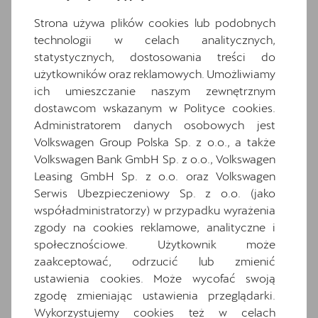
Dwupoziomowa podłoga bagażnika
Strona używa plików cookies lub podobnych
Extended pedestrian protection
technologii w celach analitycznych,
Gniazdo 12V z przodu i 230V w bagażniku
statystycznych, dostosowania treści do
użytkowników oraz reklamowych. Umożliwiamy
Hamulce tarczowe z przodu
ich umieszczanie naszym zewnętrznym
Hybrid drive system mHEV
dostawcom wskazanym w Polityce cookies.
Informacje o oponach
Administratorem danych osobowych jest
Inteligentny asystent parkowania z funkcją
Volkswagen Group Polska Sp. z o.o., a także
zdalnego sterowania z telefonu
Volkswagen Bank GmbH Sp. z o.o., Volkswagen
Leasing GmbH Sp. z o.o. oraz Volkswagen
Komplet dywaników
Serwis Ubezpieczeniowy Sp. z o.o. (jako
Media System Plus: 12.9-calowy kolorowy
współadministratorzy) w przypadku wyrażenia
ekran dotykowy
zgody na cookies reklamowe, analityczne i
Osłony przeciwsłoneczne kierowcy i
społecznościowe. Użytkownik może
pasażera z zamykanymi i podświetlanymi
zaakceptować, odrzucić lub zmienić
lusterkami
ustawienia cookies. Może wycofać swoją
Oświetlenie powitalne w lusterkach boczn
zgodę zmieniając ustawienia przeglądarki.
ych
Wykorzystujemy cookies też w celach