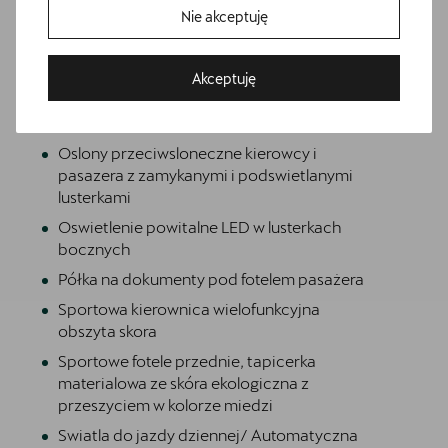
Dwupoziomowa podloga bagaznika
Nie akceptuję
Gearshift knob/handle in leather
Gniazdo 230V w bagazniku
Akceptuję
Informacje o oponach
Bezpłatna jazda próbna
Opony 225/40 R18
Przetestuj model z wybranym silnikiem i skrzynią biegów
Oslony przeciwsloneczne kierowcy i
pasazera z zamykanymi i podswietlanymi
lusterkami
Oswietlenie powitalne LED w lusterkach
bocznych
Półka na dokumenty pod fotelem pasażera
Sportowa kierownica wielofunkcyjna
obszyta skora
Sportowe fotele przednie, tapicerka
materialowa ze skóra ekologiczna z
przeszyciem w kolorze miedzi
Swiatla do jazdy dziennej/ Automatyczna