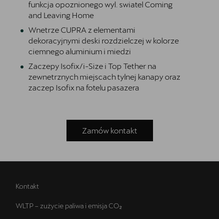
funkcja opoznionego wyl. swiatel Coming
and Leaving Home
Wnetrze CUPRA z elementami
dekoracyjnymi deski rozdzielczej w kolorze
ciemnego aluminium i miedzi
Zaczepy Isofix/i-Size i Top Tether na
zewnetrznych miejscach tylnej kanapy oraz
zaczep Isofix na fotelu pasazera
Zamów kontakt
Kontakt
WLTP – zużycie paliwa i emisja CO₂