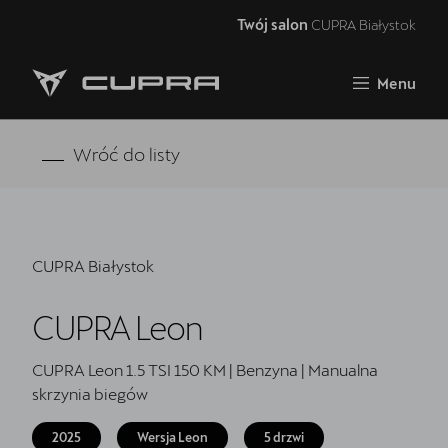
Twój salon
CUPRA Białystok
Zamknij
Menu
Strona główna
Oferta i aktualności
Wróć do listy
Modele CUPRA
Samochody dostępne od ręki
CUPRA Białystok
5 lat gwarancji
CUPRA Leon
Finansowanie
Serwis
CUPRA Leon 1.5 TSI 150 KM | Benzyna | Manualna
skrzynia biegów
Oryginalne części zamienne
2025
Wersja Leon
5 drzwi