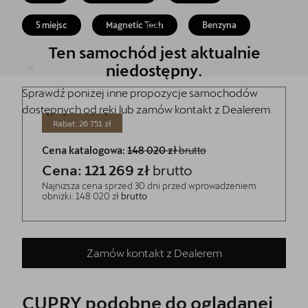
Akcesoria CUPRA
5 miejsc
Magnetic Tech
Benzyna
Jazda próbna CUPRĄ
Ten samochód jest aktualnie
Dopłaty NaszEauto
niedostępny.
Sprawdź poniżej inne propozycje samochodów
O nas
dostępnych od ręki lub zamów kontakt z Dealerem.
Kontakt
Rabat: 26 751 zł
Cena katalogowa:
148 020 zł
brutto
Cena: 121 269 zł
brutto
Najniższa cena sprzed 30 dni przed wprowadzeniem
obniżki: 148 020 zł
brutto
Zamów kontakt z Dealerem
CUPRY podobne do oglądanej