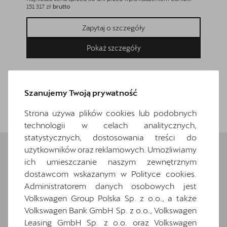
151 317 zł
brutto
193 500 z
Zapytaj o szczegóły
Pokaż szczegóły
Szanujemy Twoją prywatność
Wróć do listy
Strona używa plików cookies lub podobnych
technologii w celach analitycznych,
statystycznych, dostosowania treści do
użytkowników oraz reklamowych. Umożliwiamy
ich umieszczanie naszym zewnętrznym
Wybrane elementy
dostawcom wskazanym w Polityce cookies.
Administratorem danych osobowych jest
wyposażenia
Volkswagen Group Polska Sp. z o.o., a także
Volkswagen Bank GmbH Sp. z o.o., Volkswagen
Ten samochód bazuje na wersji
Leon
. Zapoznaj
się z wybranymi elementami jego wyposażenia. O
Leasing GmbH Sp. z o.o. oraz Volkswagen