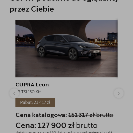
przez Ciebie
CUPRA Leon
CUPRA
1.5 TSI 150 KM
2.0 TSI
Rabat: 23 417 zł
Rabat
Cena katalogowa:
151 317 zł
brutto
Cena
Cena: 127 900 zł
brutto
Cena
Najniższa cena sprzed 30 dni przed wprowadzeniem obniżki:
Najniższa