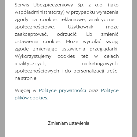
pełną specyfikację zapytaj dealera.
Serwis Ubezpieczeniowy Sp. z o.o. (jako
współadministratorzy) w przypadku wyrażenia
zgody na cookies reklamowe, analityczne i
Wyposażenie standardowe
społecznościowe. Użytkownik może
Wyposażenie dodatkowe i pakiety
zaakceptować, odrzucić lub zmienić
12.9-calowy kolorowy ekran dotykowy
ustawienia cookies. Może wycofać swoją
18-calowe felgi aluminiowe GARBI
zgodę zmieniając ustawienia przeglądarki.
7 glosników
Wykorzystujemy cookies też w celach
analitycznych, marketingowych,
7 poduszek powietrznych (2 przednie, 2
społecznościowych i do personalizacji treści
boczne, 2 kurtyny powietrzne, poduszka
na stronie.
centralna)
Awaryjne wspomaganie kierowaniem i
Więcej w
Polityce prywatności
oraz
Polityce
asystent skretu
plików cookies
.
Czarna tapicerka materiałowa
Czujniki parkowania z przodu i z tyłu
Deska rozdzielcza z górna czescia w kolorze
Zmieniam ustawienia
Petrol Blue z przeszyciem w kolorze miedzi