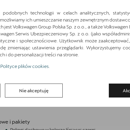
Pokaż szczegóły
Zapytaj o szczegóły
 podobnych technologii w celach analitycznych, statysty
Umożliwiamy ich umieszczanie naszym zewnętrznym dostawco
jest Volkswagen Group Polska Sp. z o.o., a także Volkswagen
swagen Serwis Ubezpieczeniowy Sp. z o.o. (jako współadmini
Wróć do listy
ityczne i społecznościowe. Użytkownik może zaakceptować, 
ę zmieniając ustawienia przeglądarki. Wykorzystujemy cook
i do personalizacji treści na stronie.
Polityce plików cookies
.
osażenia
Nie akceptuję
Akc
n
. Zapoznaj się z wybranymi elementami jego wyposażenia.
we i pakiety
Relingi dachowe w kolorze lśniącej czerni