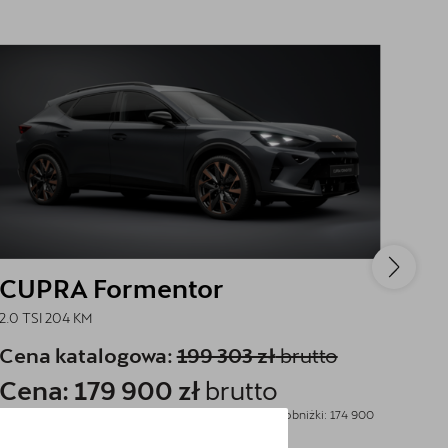
CUPRA Formentor
CU
2.0 TSI 204 KM
2.0 T
Cena katalogowa:
199 303 zł
brutto
Cen
Cena: 179 900 zł
brutto
Ce
Najniższa cena sprzed 30 dni przed wprowadzeniem obniżki: 174 900
Najniż
zł
brutto
zł
brut