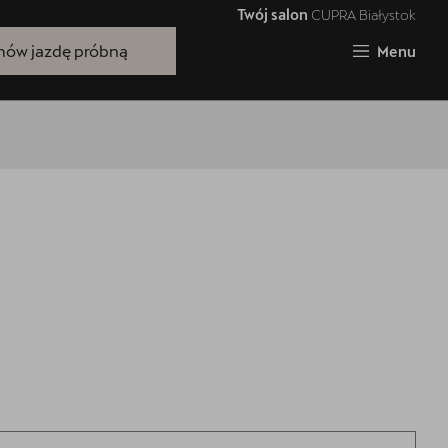
Twój salon
CUPRA Białystok
Zamknij
ów jazdę próbną
Menu
Bezpłatna jazda próbna
Przetestuj model z wybranym silnikiem
i skrzynią biegów