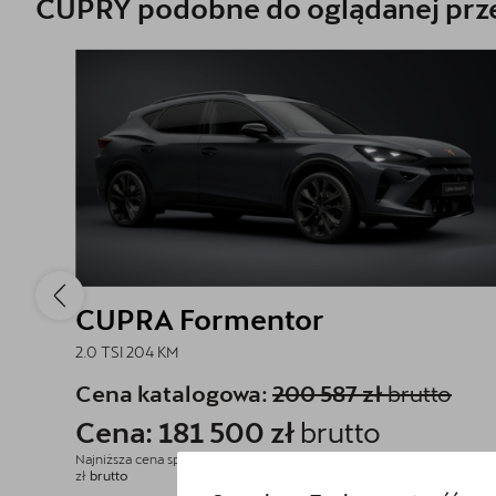
CUPRY podobne do oglądanej prze
CUPRA Formentor
2.0 TSI 204 KM
Cena katalogowa:
200 587 zł
brutto
Cena: 181 500 zł
brutto
Najniższa cena sprzed 30 dni przed wprowadzeniem obniżki: 176 900
zł
brutto