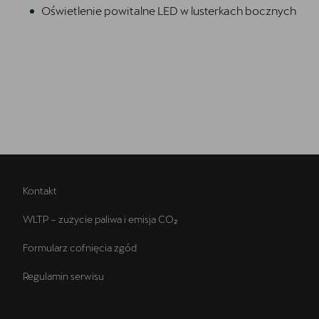
Oświetlenie powitalne LED w lusterkach bocznych
Kontakt
WLTP – zużycie paliwa i emisja CO₂
Formularz cofnięcia zgód
Regulamin serwisu