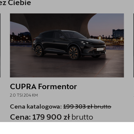
z Ciebie
CUPRA Formentor
2.0 TSI 204 KM
Cena katalogowa:
199 303 zł
brutto
Cena: 179 900 zł
brutto
Najniższa cena sprzed 30 dni przed wprowadzeniem obniżki: 174 900
zł
brutto