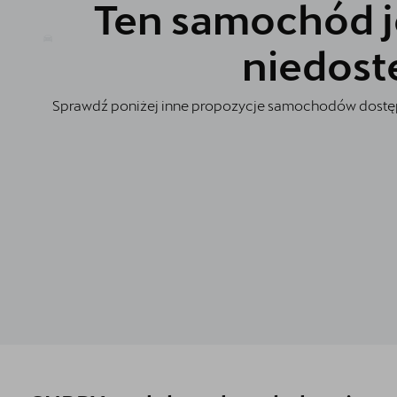
Oryginalne części zamienne
Ten samochód j
Akcesoria CUPRA
niedost
Jazda próbna CUPRĄ
Sprawdź poniżej inne propozycje samochodów dostęp
Dopłaty NaszEauto
O nas
Kontakt