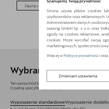
Szanujemy Twoją prywatność
Pokaż szczegóły
Zapytaj o szczegóły
Strona używa plików cookies lub
użytkowników oraz reklamowych. 
Administratorem danych osobowych 
Leasing GmbH Sp. z o.o. oraz Volk
zgody na cookies reklamowe, anal
cookies. Może wycofać swoją zgod
marketingowych, społecznościowych 
Więcej w
Polityce prywatności
oraz
Wybrane elementy wyp
Zmieniam ustawienia
Ten samochód bazuje na wersji
Formentor Tribe Editio
O pełną specyfikację zapytaj dealera.
Wyposażenie standardowe
Wyposażenie dodatko
4-cyl. SI eng. 2.0 l/150 kW (16V) turbo FSI,