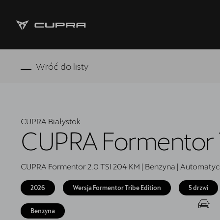
Strona główna
Wróć do listy
Oferta i aktualności
Modele CUPRA
CUPRA Białystok
Samochody dostępne od ręki
CUPRA Formentor T
5 lat gwarancji
CUPRA Formentor 2.0 TSI 204 KM | Benzyna | Automatyc
Finansowanie
2026
Wersja Formentor Tribe Edition
5 drzwi
Serwis
Benzyna