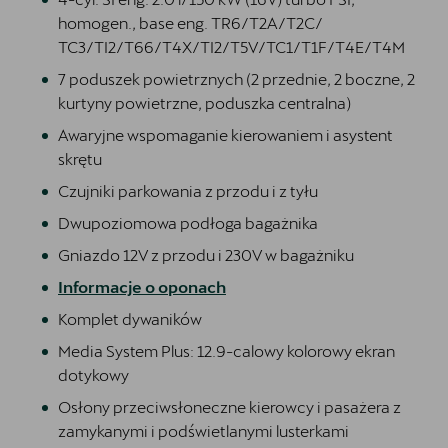
homogen., base eng. TR6/T2A/T2C/
TC3/TI2/T66/T4X/TI2/T5V/TC1/T1F/T4E/T4M
7 poduszek powietrznych (2 przednie, 2 boczne, 2
kurtyny powietrzne, poduszka centralna)
Awaryjne wspomaganie kierowaniem i asystent
skrętu
Czujniki parkowania z przodu i z tyłu
Dwupoziomowa podłoga bagażnika
Gniazdo 12V z przodu i 230V w bagażniku
Informacje o oponach
Komplet dywaników
Media System Plus: 12.9-calowy kolorowy ekran
dotykowy
Osłony przeciwsłoneczne kierowcy i pasażera z
zamykanymi i podświetlanymi lusterkami