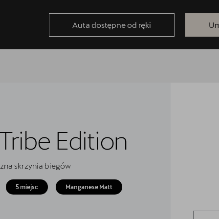
Auta dostępne od ręki
Um
ribe Edition
zna skrzynia biegów
5 miejsc
Manganese Matt