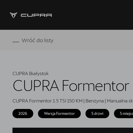
Strona główna
Wróć do listy
Oferta i aktualności
Modele CUPRA
CUPRA Białystok
Samochody dostępne od ręki
CUPRA Formentor
5 lat gwarancji
CUPRA Formentor 1.5 TSI 150 KM | Benzyna | Manualna s
Finansowanie
2026
Wersja Formentor
5 drzwi
5 miejs
Serwis