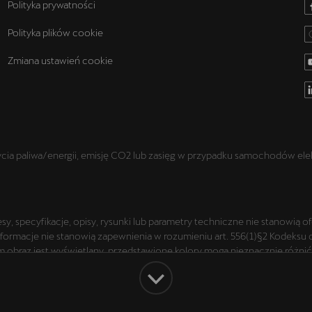
Polityka prywatności
Polityka plików cookie
Zmiana ustawień cookie
a paliwa/energii, emisję CO2 lub zasięg w przypadku samochodów elek
y, specyfikacje, opisy, rysunki lub parametry techniczne nie stanowią 
macje nie stanowią zapewnienia w rozumieniu art. 556(1)§2 Kodeksu cywi
obraz jest wyświetlany, przedstawione kolory mogą nieznacznie różnić s
rezentowanych wersjach. Przedstawione detale wyposażenia mogą różnić
dostępne za dopłatą. Wiążące ustalenie ceny, wyposażenia i specyfikac
azdu. Zastrzegamy sobie prawo do zmian i pomyłek. Wszelkie informacje