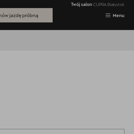
Twój salon
CUPRA Białystok
Zamknij
ów jazdę próbną
Menu
Bezpłatna jazda próbna
Przetestuj model z wybranym silnikiem
i skrzynią biegów