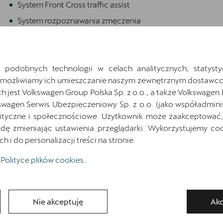
System Front Cross traffic assist
System rozpoznawania zmęczenia
Wnętrze CUPRA z elementami dekoracyjnymi
deski rozdzielczej w kolorze ciemnego aluminium i
miedzi
 podobnych technologii w celach analitycznych, statysty
Zaczepy Isofix/i-Size i Top Tether na zewn.
Umożliwiamy ich umieszczanie naszym zewnętrznym dostawco
miejscach tylnej kanapy oraz zaczep Isofix/i-Size
jest Volkswagen Group Polska Sp. z o.o., a także Volkswagen
na fotelu pasazera
swagen Serwis Ubezpieczeniowy Sp. z o.o. (jako współadmini
Światła do jazdy dziennej LED z automatyczną
ityczne i społecznościowe. Użytkownik może zaakceptować, 
funkcją opóźnionego wyłączania świateł Coming
ę zmieniając ustawienia przeglądarki. Wykorzystujemy cook
and Leaving Home
i do personalizacji treści na stronie.
Polityce plików cookies
.
Zamów kontakt
Nie akceptuję
Akc