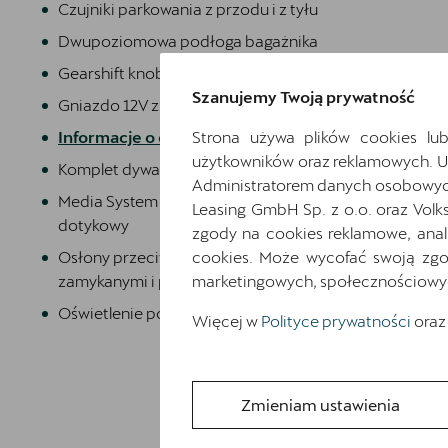
Czujniki parkowania z przodu i z tyłu
Dwupoziomowa podłoga bagażnika
Gearshift knob/handle in leather
Szanujemy Twoją prywatność
Gniazdo 12V z przodu i 230V w bagażniku
Informacje o oponach
Strona używa plików cookies lub
użytkowników oraz reklamowych. 
Komplet dywaników
Administratorem danych osobowych 
Media System Plus: 12.9-calowy kolorowy ekran
Leasing GmbH Sp. z o.o. oraz Volk
dotykowy
zgody na cookies reklamowe, anal
Osłony przeciwsłoneczne kierowcy i pasażera z
cookies. Może wycofać swoją zgod
zamykanymi i podświetlanymi lusterkami
marketingowych, społecznościowych 
Oświetlenie powitalne LED w lusterkach bocznych
Więcej w
Polityce prywatności
oraz
Zmieniam ustawienia