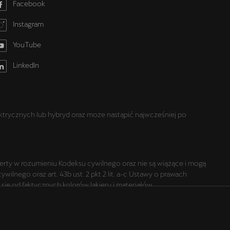
Facebook
Instagram
YouTube
LinkedIn
trycznych lub hybryd oraz może nastąpić najwcześniej po
oferty w rozumieniu Kodeksu cywilnego oraz nie są wiążące i mogą
lnego oraz art. 43b ust. 2 pkt 2 lit. a-c Ustawy o prawach
ię od faktycznych kolorów lakieru i materiałów.
 się od specyfikacji przewidzianej na rynek polski.
ji pojazdu następują w umowie sprzedaży, a określenie
 prezentowane na stronie są aktualne na dzień ich zamieszczania.