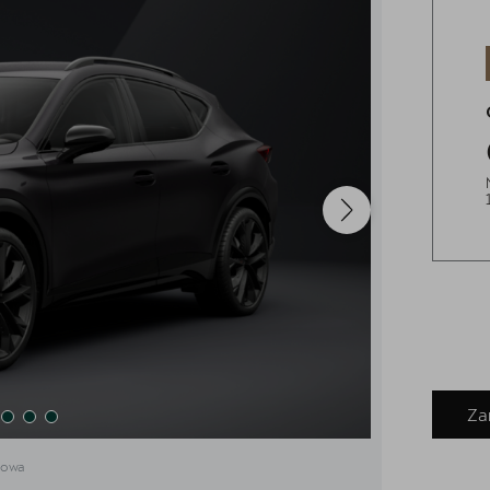
Za
dowa