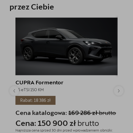
przez Ciebie
CUPRA Formentor
CUPR
1.5 eTSI 150 KM
1.5 eTSI
Rabat: 18 386 zł
Rabat
Cena katalogowa:
169 286 zł
brutto
Cena
Cena: 150 900 zł
brutto
Cena
Najniższa cena sprzed 30 dni przed wprowadzeniem obniżki:
Najniższa