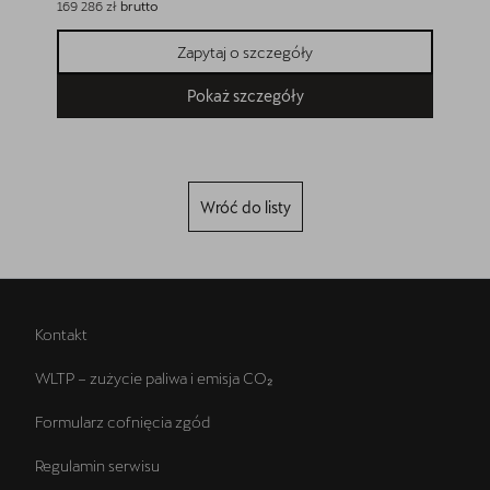
169 286 zł
brutto
154 900 z
Zapytaj o szczegóły
Pokaż szczegóły
Wróć do listy
Kontakt
WLTP – zużycie paliwa i emisja CO₂
Formularz cofnięcia zgód
Regulamin serwisu