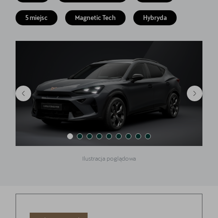
Akcesoria CUPRA
5 miejsc
Magnetic Tech
Hybryda
Jazda próbna CUPRĄ
Dopłaty NaszEauto
O nas
Kontakt
Ilustracja poglądowa