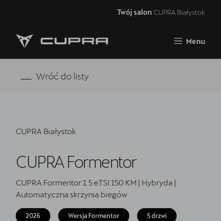
Twój salon
CUPRA Białystok
Zamknij
Menu
Strona główna
Oferta i aktualności
Wróć do listy
Modele CUPRA
Samochody dostępne od ręki
CUPRA Białystok
5 lat gwarancji
CUPRA Formentor
Finansowanie
Serwis
CUPRA Formentor 1.5 eTSI 150 KM | Hybryda |
Automatyczna skrzynia biegów
Oryginalne części zamienne
2026
Wersja Formentor
5 drzwi