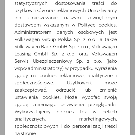
Hybrid drive system mHEV
statystycznych, dostosowania treści do
użytkowników oraz reklamowych. Umożliwiamy
Informacje o oponach
ich umieszczanie naszym zewnętrznym
Komplet dywaników
dostawcom wskazanym w Polityce cookies.
Materiałowa ze skórą ekologiczną w kolorze
Administratorem danych osobowych jest
czarnym
Volkswagen Group Polska Sp. z o.o., a także
Media System Plus: 12.9-calowy kolorowy
Volkswagen Bank GmbH Sp. z o.o., Volkswagen
ekran dotykowy
Leasing GmbH Sp. z o.o. oraz Volkswagen
Osłony przeciwsłoneczne kierowcy i
Serwis Ubezpieczeniowy Sp. z o.o. (jako
pasażera z zamykanymi i podświetlanymi
współadministratorzy) w przypadku wyrażenia
lusterkami
zgody na cookies reklamowe, analityczne i
społecznościowe. Użytkownik może
Oświetlenie powitalne LED w lusterkach
bocznych
zaakceptować, odrzucić lub zmienić
ustawienia cookies. Może wycofać swoją
Relingi dachowe w kolorze lśniącej czerni
zgodę zmieniając ustawienia przeglądarki.
Schowek z funkcją bezprzewodowego
Wykorzystujemy cookies też w celach
ładowania telefonu
analitycznych, marketingowych,
Speed limiter
społecznościowych i do personalizacji treści
System Front Cross traffic assist
na stronie.