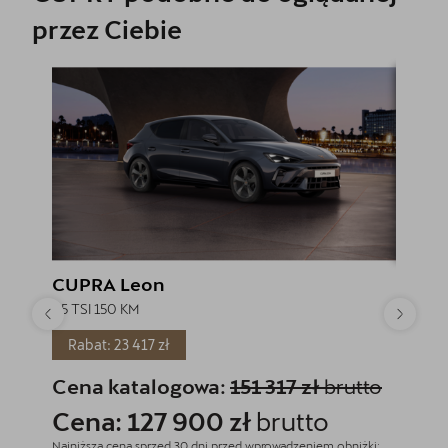
przez Ciebie
CUPRA Leon
CUPRA
1.5 TSI 150 KM
2.0 TSI
Rabat: 23 417 zł
Rabat
Cena katalogowa:
151 317 zł
brutto
Cena
Cena: 127 900 zł
brutto
Cena
Najniższa cena sprzed 30 dni przed wprowadzeniem obniżki:
Najniższa