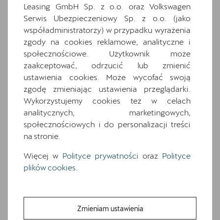
pełną specyfikację zapytaj dealera.
Leasing GmbH Sp. z o.o. oraz Volkswagen
Serwis Ubezpieczeniowy Sp. z o.o. (jako
współadministratorzy) w przypadku wyrażenia
Wyposażenie standardowe
zgody na cookies reklamowe, analityczne i
Wyposażenie dodatkowe i pakiety
społecznościowe. Użytkownik może
7 glosników
zaakceptować, odrzucić lub zmienić
7 poduszek powietrznych (2 przednie, 2
ustawienia cookies. Może wycofać swoją
boczne, 2 kurtyny powietrzne, poduszka
zgodę zmieniając ustawienia przeglądarki.
centralna)
Wykorzystujemy cookies też w celach
Alloy wheels 7.5J x 18
analitycznych, marketingowych,
społecznościowych i do personalizacji treści
Awaryjne wspomaganie kierowaniem i
na stronie.
asystent skretu
Czarna tapicerka materiałowa
Więcej w
Polityce prywatności
oraz
Polityce
Czujniki parkowania z przodu i z tyłu
plików cookies
.
Deska rozdzielcza z górna czescia w kolorze
Petrol Blue z przeszyciem w kolorze miedzi
Dwupoziomowa podloga bagaznika
Zmieniam ustawienia