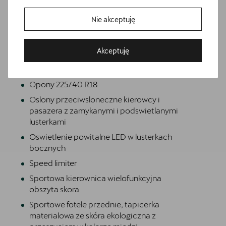
Gearshift knob/handle in leather
Gniazdo 230V w bagazniku
Nie akceptuję
Informacje o oponach
Infotainment system with scalable module
Akceptuję
options (Optionsinfotainment, MIB3 model
update) version 2
Bezpłatna jazda próbna
Opony 225/40 R18
Przetestuj model z wybranym silnikiem i skrzynią biegów
Oslony przeciwsloneczne kierowcy i
pasazera z zamykanymi i podswietlanymi
lusterkami
Oswietlenie powitalne LED w lusterkach
bocznych
Speed limiter
Sportowa kierownica wielofunkcyjna
obszyta skora
Sportowe fotele przednie, tapicerka
materialowa ze skóra ekologiczna z