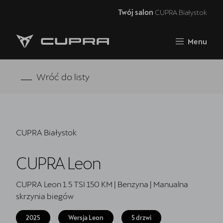
Twój salon
CUPRA Białystok
Zamknij
Menu
Strona główna
Oferta i aktualności
Wróć do listy
Modele CUPRA
Samochody dostępne od ręki
CUPRA Białystok
5 lat gwarancji
CUPRA Leon
Finansowanie
Serwis
CUPRA Leon 1.5 TSI 150 KM | Benzyna | Manualna
skrzynia biegów
Oryginalne części zamienne
2025
Wersja Leon
5 drzwi