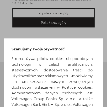
151 317 zł
brutto
193 500 z
Zapytaj o szczegóły
Pokaż szczegóły
Wróć do listy
Szanujemy Twoją prywatność
Strona używa plików cookies lub podobnych
technologii w celach analitycznych,
statystycznych, dostosowania treści do
użytkowników oraz reklamowych. Umożliwiamy
Wybrane elementy
ich umieszczanie naszym zewnętrznym
dostawcom wskazanym w Polityce cookies.
wyposażenia
Administratorem danych osobowych jest
Volkswagen Group Polska Sp. z o.o., a także
Ten samochód bazuje na wersji
Leon
. Zapoznaj
Volkswagen Bank GmbH Sp. z o.o., Volkswagen
się z wybranymi elementami jego wyposażenia. O