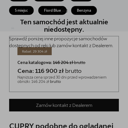
Akcesoria CUPRA
5 miejsc
Fiord Blue
Benzyna
Jazda próbna CUPRĄ
Ten samochód jest aktualnie
Dopłaty NaszEauto
niedostępny.
Sprawdź poniżej inne propozycje samochodów
O nas
dostępnych od ręki lub zamów kontakt z Dealerem.
Kontakt
Rabat: 29 304 zł
Cena katalogowa:
146 204 zł
brutto
Cena: 116 900 zł
brutto
Najniższa cena sprzed 30 dni przed wprowadzeniem
obniżki: 146 204 zł
brutto
Zamów kontakt z Dealerem
CUPRY podobne do oglądanej