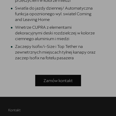
przeszyciem w kolorze miedzi
Swiatla do jazdy dziennej/ Automatyczna
funkcja opoznionego wyl. swiatel Coming
and Leaving Home
Wnetrze CUPRA z elementami
dekoracyjnymi deski rozdzielczej w kolorze
ciemnego aluminium i miedzi
Zaczepy Isofix/i-Size i Top Tether na
zewnetrznych miejscach tylnej kanapy oraz
zaczep Isofix na fotelu pasazera
Zamów kontakt
Kontakt