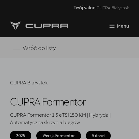
Twój salon
CUPRA Białystok
Zamknij
Menu
Strona główna
Oferta i aktualności
Wróć do listy
Modele CUPRA
Samochody dostępne od ręki
CUPRA Białystok
5 lat gwarancji
CUPRA Formentor
Finansowanie
Serwis
CUPRA Formentor 1.5 eTSI 150 KM | Hybryda |
Automatyczna skrzynia biegów
Oryginalne części zamienne
2025
Wersja Formentor
5 drzwi