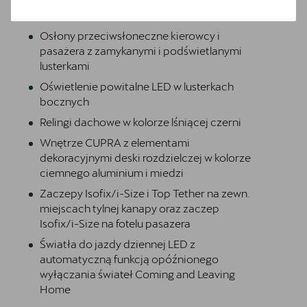
Bezpłatna jazda próbna
ekran dotykowy
Przetestuj model z wybranym silnikiem i skrzynią biegów
Osłony przeciwsłoneczne kierowcy i
pasażera z zamykanymi i podświetlanymi
lusterkami
Oświetlenie powitalne LED w lusterkach
bocznych
Relingi dachowe w kolorze lśniącej czerni
Wnętrze CUPRA z elementami
dekoracyjnymi deski rozdzielczej w kolorze
ciemnego aluminium i miedzi
Zaczepy Isofix/i-Size i Top Tether na zewn.
miejscach tylnej kanapy oraz zaczep
Isofix/i-Size na fotelu pasazera
Światła do jazdy dziennej LED z
automatyczną funkcją opóźnionego
wyłączania świateł Coming and Leaving
Home