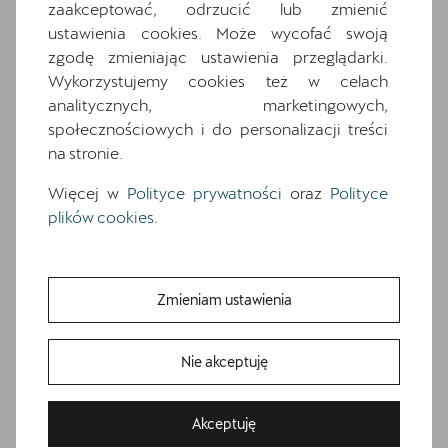
zaakceptować, odrzucić lub zmienić
wyposażenia. O pełną specyfikację zapytaj
dealera.
ustawienia cookies. Może wycofać swoją
zgodę zmieniając ustawienia przeglądarki.
Wykorzystujemy cookies też w celach
Wyposażenie standardowe
analitycznych, marketingowych,
Wyposażenie dodatkowe i pakiety
społecznościowych i do personalizacji treści
6 głośników
na stronie.
7 poduszek powietrznych (2 przednie, 2
Więcej w
Polityce prywatności
oraz
Polityce
boczne, 2 kurtyny powietrzne, poduszka
centralna)
plików cookies
.
Awaryjne wspomaganie kierowaniem i
asystent skrętu
Czarna tapicerka Dinamica
Zmieniam ustawienia
Czujniki parkowania z przodu i z tyłu
Dwupoziomowa podłoga bagażnika
Nie akceptuję
Gniazdo 12V z przodu i 230V w bagażniku
Informacje o oponach
Akceptuję
Media System Plus: 12.9-calowy kolorowy