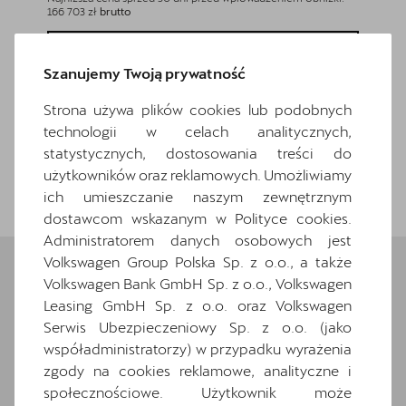
166 703 zł
brutto
165 503 z
Zapytaj o szczegóły
Szanujemy Twoją prywatność
Pokaż szczegóły
Strona używa plików cookies lub podobnych
technologii w celach analitycznych,
statystycznych, dostosowania treści do
użytkowników oraz reklamowych. Umożliwiamy
Wróć do listy
ich umieszczanie naszym zewnętrznym
dostawcom wskazanym w Polityce cookies.
Administratorem danych osobowych jest
Volkswagen Group Polska Sp. z o.o., a także
Volkswagen Bank GmbH Sp. z o.o., Volkswagen
Wybrane elementy
Leasing GmbH Sp. z o.o. oraz Volkswagen
Serwis Ubezpieczeniowy Sp. z o.o. (jako
wyposażenia
współadministratorzy) w przypadku wyrażenia
zgody na cookies reklamowe, analityczne i
Ten samochód bazuje na wersji
Formentor
.
społecznościowe. Użytkownik może
Zapoznaj się z wybranymi elementami jego