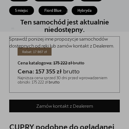
Akcesoria CUPRA
5 miejsc
Fiord Blue
Hybryda
Jazda próbna CUPRĄ
Ten samochód jest aktualnie
Dopłaty NaszEauto
niedostępny.
Sprawdź poniżej inne propozycje samochodów
O nas
dostępnych od ręki lub zamów kontakt z Dealerem.
Kontakt
Rabat: 17 867 zł
Cena katalogowa:
175 222 zł
brutto
Cena: 157 355 zł
brutto
Najniższa cena sprzed 30 dni przed wprowadzeniem
obniżki: 175 222 zł
brutto
Zamów kontakt z Dealerem
CUPRY podobne do oglądanej