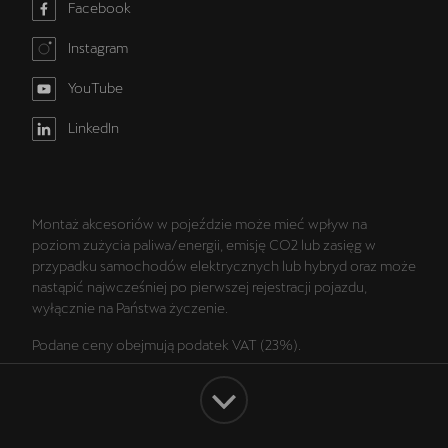
Facebook
Instagram
YouTube
LinkedIn
Montaż akcesoriów w pojeździe może mieć wpływ na
poziom zużycia paliwa/energii, emisję CO2 lub zasięg w
przypadku samochodów elektrycznych lub hybryd oraz może
nastąpić najwcześniej po pierwszej rejestracji pojazdu,
wyłącznie na Państwa życzenie.
Podane ceny obejmują podatek VAT (23%).
Wszelkie prezentowane informacje, w szczególności zdjęcia,
wykresy, specyfikacje, opisy, rysunki lub parametry techniczne
nie stanowią oferty w rozumieniu Kodeksu cywilnego oraz nie
są wiążące i mogą ulec zmianie bez wcześniejszego