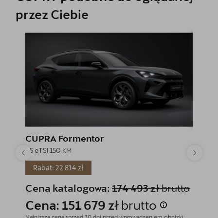
przez Ciebie
CUPRA Formentor
CUPR
1.5 eTSI 150 KM
1.5 eTSI
Rabat: 22 814 zł
Rabat
Cena katalogowa:
174 493 zł
brutto
Cena
Cena: 151 679 zł
brutto
Cena
Najniższa cena sprzed 30 dni przed wprowadzeniem obniżki:
Najniższa