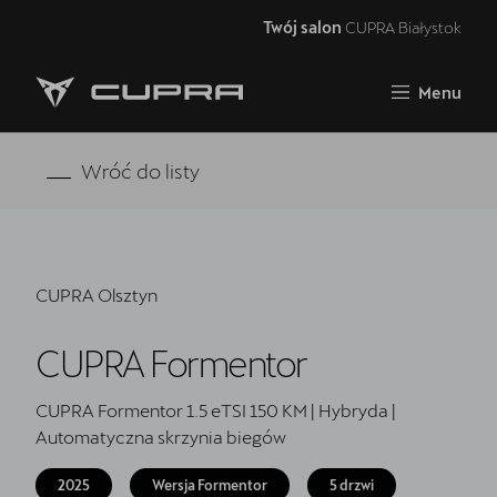
Twój salon
CUPRA Białystok
Zamknij
Menu
Strona główna
Oferta i aktualności
Wróć do listy
Modele CUPRA
Samochody dostępne od ręki
CUPRA Olsztyn
5 lat gwarancji
CUPRA Formentor
Finansowanie
Serwis
CUPRA Formentor 1.5 eTSI 150 KM | Hybryda |
Automatyczna skrzynia biegów
Oryginalne części zamienne
2025
Wersja Formentor
5 drzwi