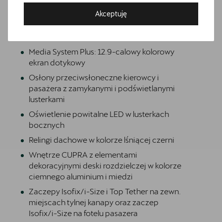
Informacje o oponach
Akceptuję
Materiałowa ze skórą ekologiczną w kolorze
Bezpłatna jazda próbna
czarnym
Przetestuj model z wybranym silnikiem i skrzynią biegów
Media System Plus: 12.9-calowy kolorowy
ekran dotykowy
Osłony przeciwsłoneczne kierowcy i
pasażera z zamykanymi i podświetlanymi
lusterkami
Oświetlenie powitalne LED w lusterkach
bocznych
Relingi dachowe w kolorze lśniącej czerni
Wnętrze CUPRA z elementami
dekoracyjnymi deski rozdzielczej w kolorze
ciemnego aluminium i miedzi
Zaczepy Isofix/i-Size i Top Tether na zewn.
miejscach tylnej kanapy oraz zaczep
Isofix/i-Size na fotelu pasazera