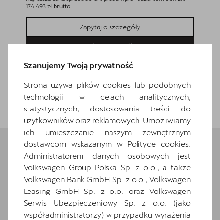
174 493 zł
brutto
173 293 zł
Zapytaj o szczegóły
Pokaż szczegóły
Szanujemy Twoją prywatność
Strona używa plików cookies lub podobnych
technologii w celach analitycznych,
Wróć do listy
statystycznych, dostosowania treści do
użytkowników oraz reklamowych. Umożliwiamy
ich umieszczanie naszym zewnętrznym
dostawcom wskazanym w Polityce cookies.
Administratorem danych osobowych jest
Wybrane elementy
Volkswagen Group Polska Sp. z o.o., a także
Volkswagen Bank GmbH Sp. z o.o., Volkswagen
wyposażenia
Leasing GmbH Sp. z o.o. oraz Volkswagen
Serwis Ubezpieczeniowy Sp. z o.o. (jako
Ten samochód bazuje na wersji
Formentor
.
współadministratorzy) w przypadku wyrażenia
Zapoznaj się z wybranymi elementami jego