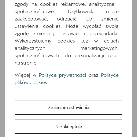
wyposażenia. O pełną specyfikację zapytaj
zgody na cookies reklamowe, analityczne i
dealera.
społecznościowe. Użytkownik może
zaakceptować, odrzucić lub zmienić
ustawienia cookies. Może wycofać swoją
Wyposażenie standardowe
zgodę zmieniając ustawienia przeglądarki.
Wyposażenie dodatkowe i pakiety
Wykorzystujemy cookies też w celach
18-calowe felgi aluminiowe TEMPEST w
analitycznych, marketingowych,
kolorze srebrnym
społecznościowych i do personalizacji treści
6 głośników
na stronie.
7 poduszek powietrznych (2 przednie, 2
Więcej w
Polityce prywatności
oraz
Polityce
boczne, 2 kurtyny powietrzne, poduszka
centralna)
plików cookies
.
Awaryjne wspomaganie kierowaniem i
asystent skrętu
Czujniki parkowania z przodu i z tyłu
Zmieniam ustawienia
Dwupoziomowa podłoga bagażnika
Fotele przednie, sportowe
Nie akceptuję
Gniazdo 12V z przodu i 230V w bagażniku