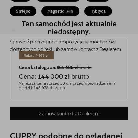
Akcesoria CUPRA
5 miejsc
Magnetic Tech
Hybryda
Jazda próbna CUPRĄ
Ten samochód jest aktualnie
Dopłaty NaszEauto
niedostępny.
Sprawdź poniżej inne propozycje samochodów
O nas
dostępnych od ręki lub zamów kontakt z Dealerem.
Kontakt
Rabat: 4 978 zł
Cena katalogowa:
166 586 zł
brutto
Cena: 144 000 zł
brutto
Najniższa cena sprzed 30 dni przed wprowadzeniem
obniżki: 148 978 zł
brutto
Zamów kontakt z Dealerem
CUPRY podobne do oglądanej