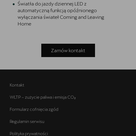
Światła do jazdy dziennej LED z
automatyczną funkcją opóźnionego
wyłączania świateł Coming and Leaving
Home
Zamów kontakt
Kontakt
WLTP – zużycie paliwa i emisja CO₂
Formularz cofnięcia zgód
Regulamin serwisu
Polityka prywatności