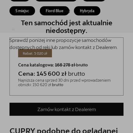
Akcesoria CUPRA
5 miejsc
Fiord Blue
Hybryda
Jazda próbna CUPRĄ
Ten samochód jest aktualnie
Dopłaty NaszEauto
niedostępny.
Sprawdź poniżej inne propozycje samochodów
O nas
dostępnych od ręki lub zamów kontakt z Dealerem.
Kontakt
Rabat: 5 020 zł
Cena katalogowa:
168 278 zł
brutto
Cena: 145 600 zł
brutto
Najniższa cena sprzed 30 dni przed wprowadzeniem
obniżki: 150 620 zł
brutto
Zamów kontakt z Dealerem
CUPRY podobne do oglądanej