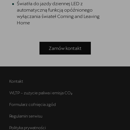
Światła do jazdy dziennej LED z
automatyczną funkcją opóźnionego
wyłączania świateł Coming and Leaving
Home
Zamów kontakt
Kontakt
WLTP – zużycie paliwa i emisja CO₂
Formularz cofnięcia zgód
Regulamin serwisu
Polityka prywatności