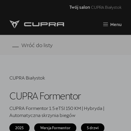
Twój salon
CUPRA Białystok
Zamknij
Menu
Strona główna
Oferta i aktualności
Wróć do listy
Modele CUPRA
Samochody dostępne od ręki
CUPRA Białystok
5 lat gwarancji
CUPRA Formentor
Finansowanie
Serwis
CUPRA Formentor 1.5 eTSI 150 KM | Hybryda |
Automatyczna skrzynia biegów
Oryginalne części zamienne
2025
Wersja Formentor
5 drzwi