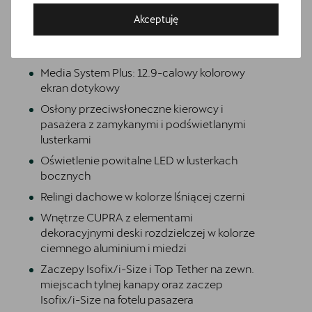
Informacje o oponach
Akceptuję
Materiałowa ze skórą ekologiczną w kolorze
Bezpłatna jazda próbna
czarnym
Przetestuj model z wybranym silnikiem i skrzynią biegów
Media System Plus: 12.9-calowy kolorowy
ekran dotykowy
Osłony przeciwsłoneczne kierowcy i
pasażera z zamykanymi i podświetlanymi
lusterkami
Oświetlenie powitalne LED w lusterkach
bocznych
Relingi dachowe w kolorze lśniącej czerni
Wnętrze CUPRA z elementami
dekoracyjnymi deski rozdzielczej w kolorze
ciemnego aluminium i miedzi
Zaczepy Isofix/i-Size i Top Tether na zewn.
miejscach tylnej kanapy oraz zaczep
Isofix/i-Size na fotelu pasazera