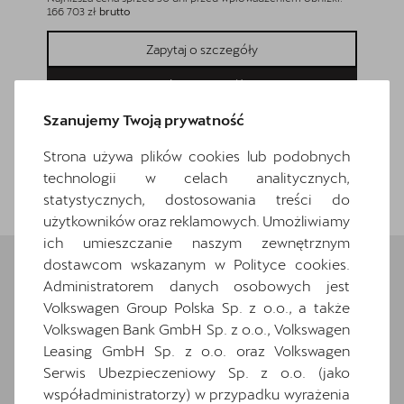
166 703 zł
brutto
165 503 z
Zapytaj o szczegóły
Pokaż szczegóły
Szanujemy Twoją prywatność
Strona używa plików cookies lub podobnych
technologii w celach analitycznych,
Wróć do listy
statystycznych, dostosowania treści do
użytkowników oraz reklamowych. Umożliwiamy
ich umieszczanie naszym zewnętrznym
dostawcom wskazanym w Polityce cookies.
Administratorem danych osobowych jest
Wybrane elementy
Volkswagen Group Polska Sp. z o.o., a także
Volkswagen Bank GmbH Sp. z o.o., Volkswagen
wyposażenia
Leasing GmbH Sp. z o.o. oraz Volkswagen
Serwis Ubezpieczeniowy Sp. z o.o. (jako
Ten samochód bazuje na wersji
Formentor
.
współadministratorzy) w przypadku wyrażenia
Zapoznaj się z wybranymi elementami jego