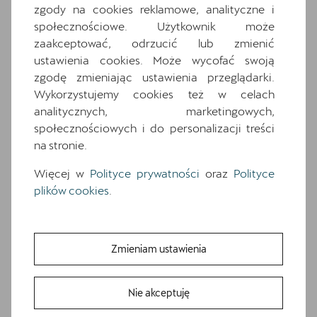
wyposażenia. O pełną specyfikację zapytaj
zgody na cookies reklamowe, analityczne i
dealera.
społecznościowe. Użytkownik może
zaakceptować, odrzucić lub zmienić
ustawienia cookies. Może wycofać swoją
Wyposażenie standardowe
zgodę zmieniając ustawienia przeglądarki.
Wyposażenie dodatkowe i pakiety
Wykorzystujemy cookies też w celach
18-calowe felgi aluminiowe TEMPEST w
analitycznych, marketingowych,
kolorze srebrnym
społecznościowych i do personalizacji treści
6 głośników
na stronie.
7 poduszek powietrznych (2 przednie, 2
Więcej w
Polityce prywatności
oraz
Polityce
boczne, 2 kurtyny powietrzne, poduszka
centralna)
plików cookies
.
Awaryjne wspomaganie kierowaniem i
asystent skrętu
Czujniki parkowania z przodu i z tyłu
Zmieniam ustawienia
Dwupoziomowa podłoga bagażnika
Fotele przednie, sportowe
Nie akceptuję
Gniazdo 12V z przodu i 230V w bagażniku