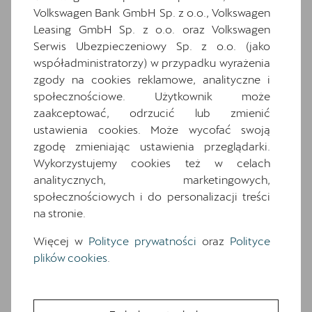
wyposażenia. O pełną specyfikację zapytaj
Volkswagen Bank GmbH Sp. z o.o., Volkswagen
dealera.
Leasing GmbH Sp. z o.o. oraz Volkswagen
Serwis Ubezpieczeniowy Sp. z o.o. (jako
Wyposażenie standardowe
współadministratorzy) w przypadku wyrażenia
zgody na cookies reklamowe, analityczne i
Wyposażenie dodatkowe i pakiety
społecznościowe. Użytkownik może
18-calowe felgi aluminiowe TEMPEST w
zaakceptować, odrzucić lub zmienić
kolorze srebrnym
ustawienia cookies. Może wycofać swoją
6 głośników
zgodę zmieniając ustawienia przeglądarki.
7 poduszek powietrznych (2 przednie, 2
Wykorzystujemy cookies też w celach
boczne, 2 kurtyny powietrzne, poduszka
analitycznych, marketingowych,
centralna)
społecznościowych i do personalizacji treści
Awaryjne wspomaganie kierowaniem i
na stronie.
asystent skrętu
Więcej w
Polityce prywatności
oraz
Polityce
Czujniki parkowania z przodu i z tyłu
plików cookies
.
Dwupoziomowa podłoga bagażnika
Fotele przednie, sportowe
Gniazdo 12V z przodu i 230V w bagażniku