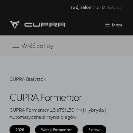
Twój salon
CUPRA Białystok
Zamknij
Menu
Strona główna
Oferta i aktualności
Wróć do listy
Modele CUPRA
Samochody dostępne od ręki
CUPRA Białystok
5 lat gwarancji
CUPRA Formentor
Finansowanie
Serwis
CUPRA Formentor 1.5 eTSI 150 KM | Hybryda |
Automatyczna skrzynia biegów
Oryginalne części zamienne
2026
Wersja Formentor
5 drzwi