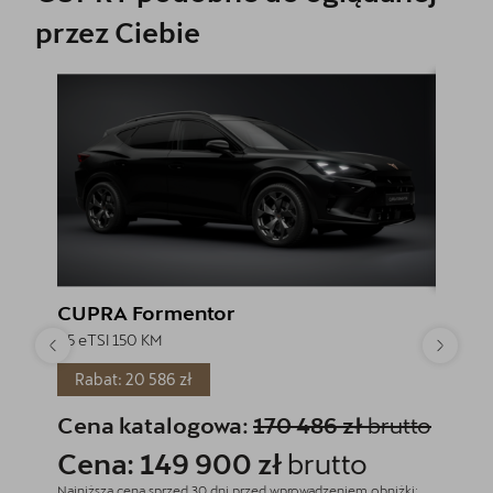
przez Ciebie
CUPRA Formentor
CUPR
1.5 eTSI 150 KM
1.5 eTSI
Rabat: 20 586 zł
Rabat
Cena katalogowa:
170 486 zł
brutto
Cena
Cena: 149 900 zł
brutto
Cena
Najniższa cena sprzed 30 dni przed wprowadzeniem obniżki:
Najniższa