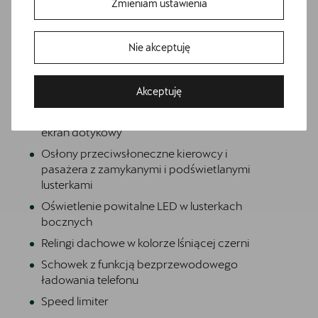
Zmieniam ustawienia
Hybrid drive system mHEV
Informacje o oponach
Nie akceptuję
Komplet dywaników
Materiałowa ze skórą ekologiczną w kolorze
Akceptuję
czarnym
Media System Plus: 12.9-calowy kolorowy
Bezpłatna jazda próbna
ekran dotykowy
Przetestuj model z wybranym silnikiem i skrzynią biegów
Osłony przeciwsłoneczne kierowcy i
pasażera z zamykanymi i podświetlanymi
lusterkami
Oświetlenie powitalne LED w lusterkach
bocznych
Relingi dachowe w kolorze lśniącej czerni
Schowek z funkcją bezprzewodowego
ładowania telefonu
Speed limiter