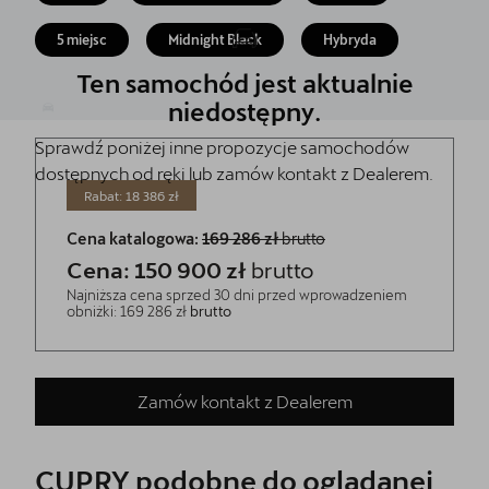
Akcesoria CUPRA
5 miejsc
Midnight Black
Hybryda
Jazda próbna CUPRĄ
Ten samochód jest aktualnie
Dopłaty NaszEauto
niedostępny.
Sprawdź poniżej inne propozycje samochodów
O nas
dostępnych od ręki lub zamów kontakt z Dealerem.
Kontakt
Rabat: 18 386 zł
Cena katalogowa:
169 286 zł
brutto
Cena: 150 900 zł
brutto
Najniższa cena sprzed 30 dni przed wprowadzeniem
obniżki: 169 286 zł
brutto
Zamów kontakt z Dealerem
CUPRY podobne do oglądanej