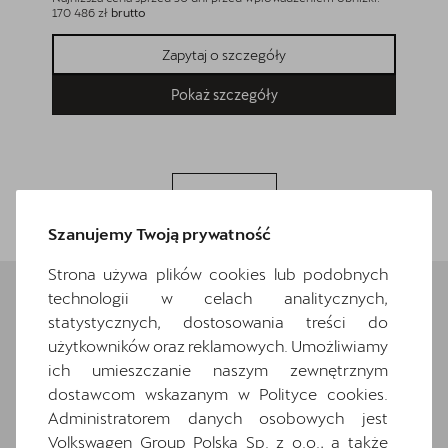
170 486 zł
brutto
174 493 z
Zapytaj o szczegóły
Pokaż szczegóły
Wróć do listy
Szanujemy Twoją prywatność
Strona używa plików cookies lub podobnych
technologii w celach analitycznych,
statystycznych, dostosowania treści do
Wybrane elementy
użytkowników oraz reklamowych. Umożliwiamy
wyposażenia
ich umieszczanie naszym zewnętrznym
dostawcom wskazanym w Polityce cookies.
Administratorem danych osobowych jest
Ten samochód bazuje na wersji
Formentor
.
Zapoznaj się z wybranymi elementami jego
Volkswagen Group Polska Sp. z o.o., a także